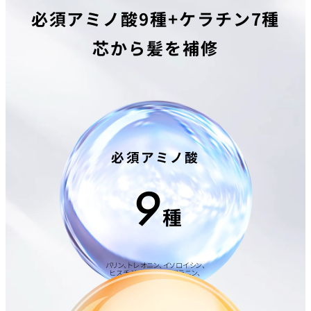
必須アミノ酸9種+ケラチン7種
芯から髪を補修
必須アミノ酸
9
種
バリン、トレオニン、イソロイシン、
ヒスチジン、フェニルアラニン、
ロイシン、リシンＨＣｌ、
メチオニン、トリプトファン
（全て保湿）