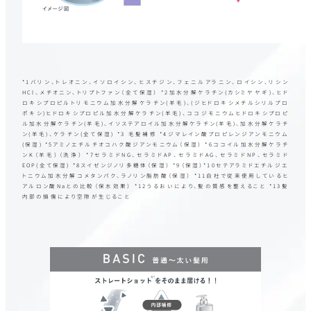
*1バリン、トレオニン、イソロイシン、ヒスチジン、フェニルアラニン、ロイシン、リシン
HCl、メチオニン、トリプトファン（全て保湿） *2加水分解ケラチン(カシミヤヤギ)、ヒド
ロキシプロピルトリモニウム加水分解ケラチン(羊毛)、(ジヒドロキシメチルシリルプロ
ポキシ)ヒドロキシプロピル加水分解ケラチン(羊毛)、ココジモニウムヒドロキシプロピ
ル加水分解ケラチン(羊毛)、イソステアロイル加水分解ケラチン(羊毛)、加水分解ケラチ
ン(羊毛)、ケラチン(全て保湿) *3 毛髪補修 *4ジマレイン酸プロピレンジアンモニウム
(保湿) *5アミノエチルチオコハク酸ジアンモニウム（保湿） *6ココイル加水分解ケラチ
ンK（羊毛）（洗浄） *7セラミドNG、セラミドAP、セラミドAG、セラミドNP、セラミド
EOP(全て保湿) *8スイゼンジノリ多糖体（保湿） *9（保湿）*10セテアラミドエチルジエ
トニウム加水分解コメタンパク、ラノリン脂肪酸（保湿） *11自社で従来使用しているヒ
アルロン酸Naとの比較（保水効果） *12うるおいにより、髪の質感を整えること *13髪
内部の損傷により空隙が生じること