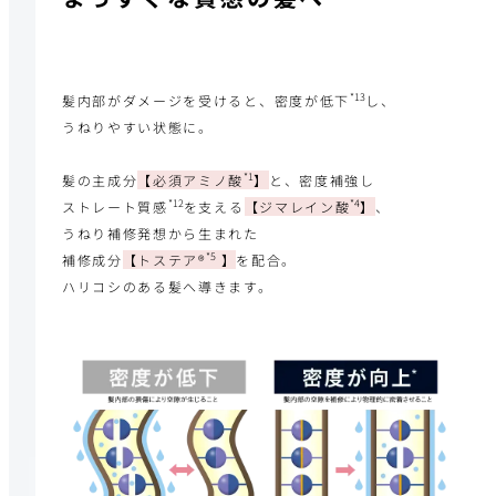
*13
髪内部がダメージを受けると、密度が低下
し、
うねりやすい状態に。
*1
髪の主成分
【必須アミノ酸
】
と、
密度補強し
*12
*4
ストレート質感
を支える
【ジマレイン酸
】
、
うねり補修発想から生まれた
*5
補修成分
【トステア®
】
を配合。
ハリコシのある髪へ導きます。