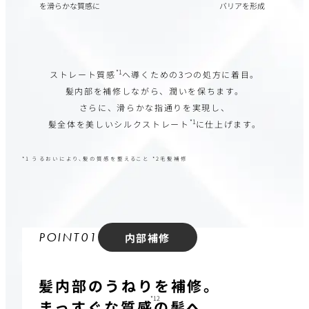
を滑らかな質感に
バリアを形成
*1
ストレート質感
へ導くための3つの処方に着目。
髪内部を補修しながら、潤いを保ちます。
さらに、滑らかな指通りを実現し、
*1
髪全体を美しいシルクストレート
に仕上げます。
*1 うるおいにより、髪の質感を整えること *2毛髪補修
P
O
I
N
T
0
1
内部補修
髪内部のうねりを補修。
*12
まっすぐな質感
の髪へ