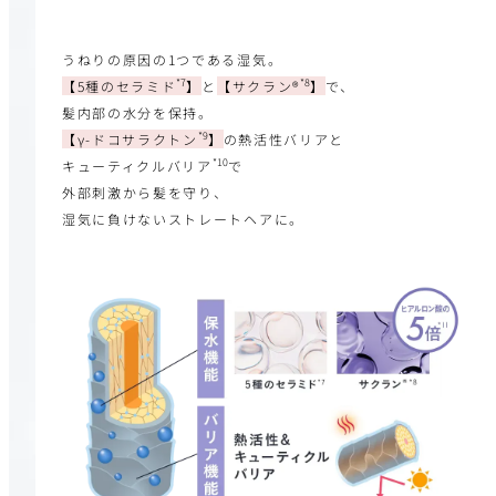
うねりの原因の1つである湿気。
*7
*8
【5種のセラミド
】
と
【サクラン®
】
で、
髪内部の水分を保持。
*9
【γ-ドコサラクトン
】
の熱活性バリアと
*10
キューティクルバリア
で
外部刺激から髪を守り、
湿気に負けないストレートヘアに。