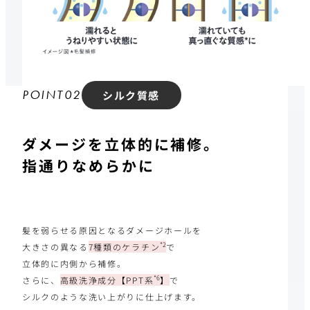
P
O
I
N
T
0
2
シルク質感
ダメージを立体的に補修。
指通りなめらかに
髪を弱らせる原因となるダメージホールを
*2
大きさの異なる
7種類のケラチン
で
立体的に内側から補修。
*6
さらに、
高級洗浄成分【PPT系
】
で
シルクのような洗い上がりに仕上げます。