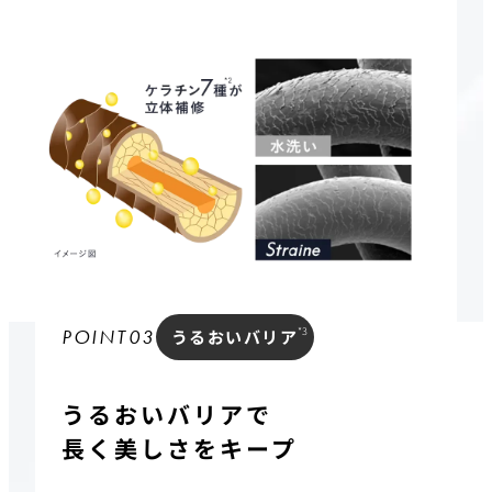
*3
P
O
I
N
T
0
3
うるおいバリア
うるおいバリアで
長く美しさをキープ