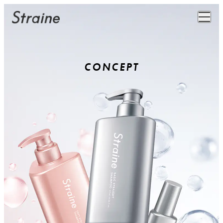
C
O
N
C
E
P
T
TOP
CONCEPT
PRODUCT
SHOP
NEWS
FAQ